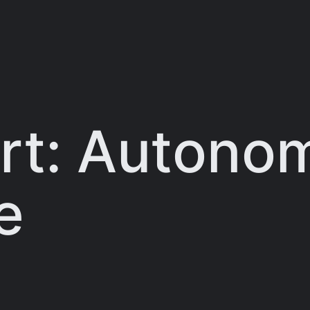
rt:
Autono
e