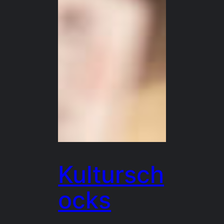
Kultursch
ocks