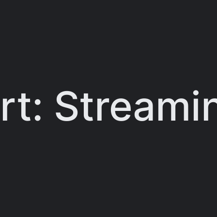
rt:
Streami