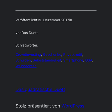
Veröffentlicht
19. Dezember 2017
in
von
Das Duett
Schlagwörter:
Crowdinvesting
, 
Geschenke
, 
Privatkredit
, 
Schulden
, 
Selbstständigkeit
, 
Smartphone
, 
USA
, 
Weihnachten
Das quadratische Duett
Stolz präsentiert von
WordPress