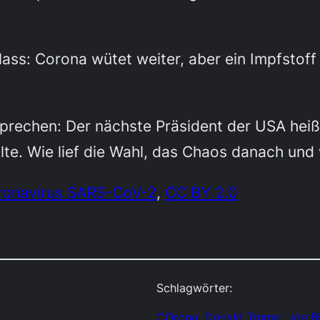
ss: Corona wütet weiter, aber ein Impfstoff 
 sprechen: Der nächste Präsident der USA hei
te. Wie lief die Wahl, das Chaos danach und
ronavirus SARS-CoV-2
,
CC BY 2.0
Schlagwörter:
COrona
, 
Donald Trump
, 
Joe B