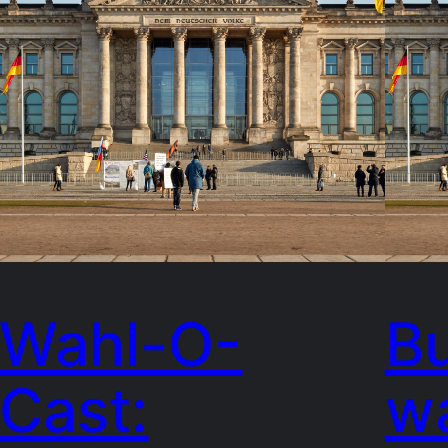
Wahl-O-
B
Cast:
w