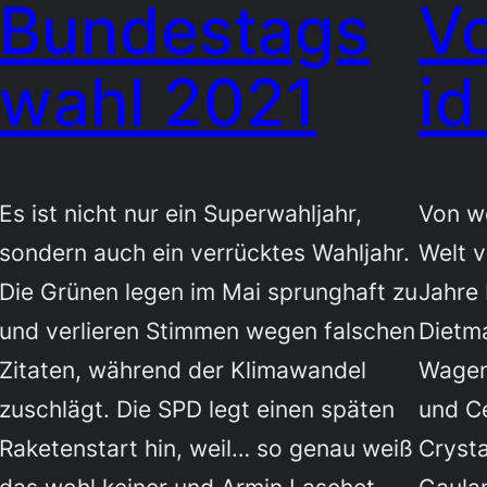
Bundestags
V
wahl 2021
id
Es ist nicht nur ein Superwahljahr,
Von we
sondern auch ein verrücktes Wahljahr.
Welt 
Die Grünen legen im Mai sprunghaft zu
Jahre 
und verlieren Stimmen wegen falschen
Dietm
Zitaten, während der Klimawandel
Wagen
zuschlägt. Die SPD legt einen späten
und C
Raketenstart hin, weil… so genau weiß
Crysta
das wohl keiner und Armin Laschet
Gaulan