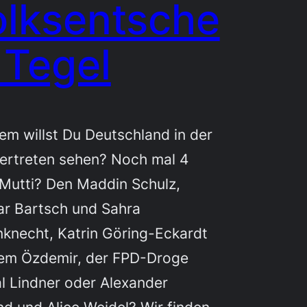
olksentsche
 Tegel
m willst Du Deutschland in der
vertreten sehen? Noch mal 4
Mutti? Den Maddin Schulz,
ar Bartsch und Sahra
knecht, Katrin Göring-Eckardt
em Özdemir, der FPD-Droge
l Lindner oder Alexander
d und Alice Weidel? Wir finden