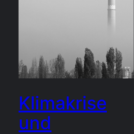
Klimakrise
und