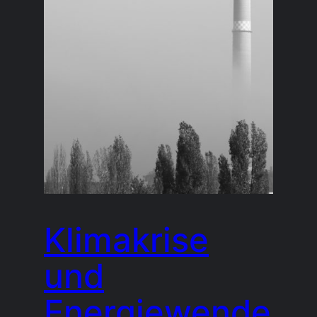
Klimakrise
und
Energiewende