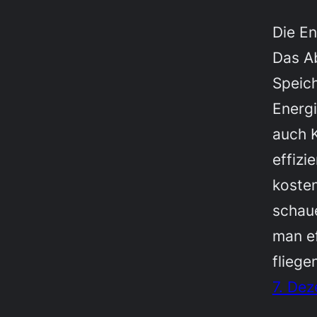
Die En
Das A
Speic
Energ
auch K
effizi
koste
schau
man ef
fliege
7. De