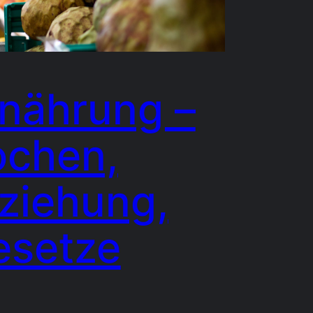
nährung –
ochen,
ziehung,
esetze