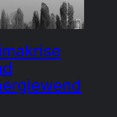
imakrise
nd
nergiewend